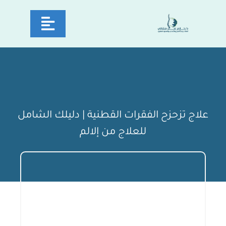
Ski
Toggle
t
conten
avigation
سية
دكتور
علاج تزحزح الفقرات القطنية | دليلك الشامل
مات
للعلاج من إلالم
يا
نة