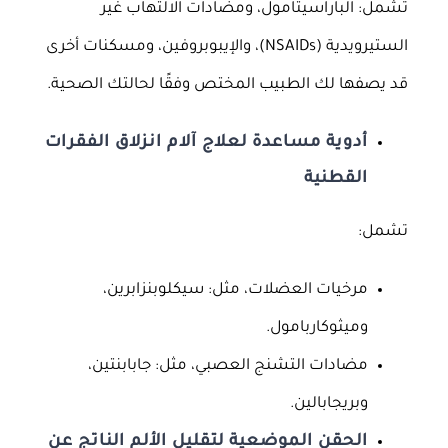
تشمل: الباراسيتامول، ومضادات الالتهاب غير
الستيرويدية (NSAIDs)، والإيبوبروفين، ومسكنات أخرى
قد يصفها لك الطبيب المختص وفقًا لحالتك الصحية.
أدوية مساعدة لعلاج آلام انزلاق الفقرات
القطنية
تشمل:
مرخيات العضلات، مثل: سيكلوبنزابرين،
وميثوكاربامول.
مضادات التشنج العصبي، مثل: جابابنتين،
وبريجابالين.
الحقن الموضعية لتقليل الألم الناتج عن