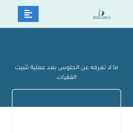
Ski
Toggle
t
conten
avigation
سية
دكتور
ما لا تعرفه عن الجلوس بعد عملية تثبيت
مات
الفقرات
يا
نة