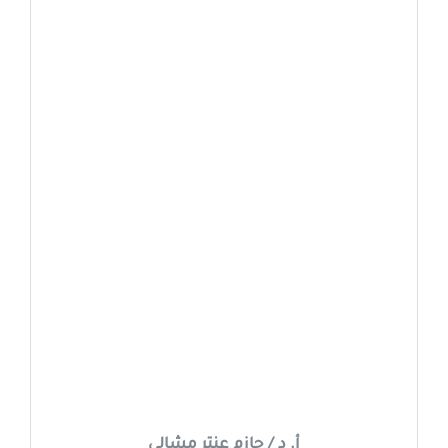
أ. د / حازم عنتر مشالي