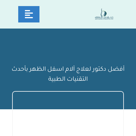
Ski
Toggle
t
conten
avigation
سية
دكتور
أفضل دكتور لعلاج آلام اسفل الظهر بأحدث
مات
التقنيات الطبية
يا
نة