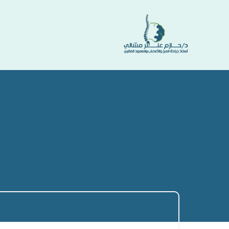
Ski
t
conten